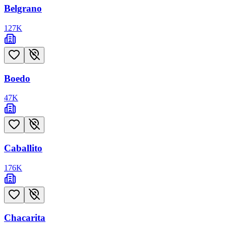
Belgrano
127
K
Boedo
47
K
Caballito
176
K
Chacarita