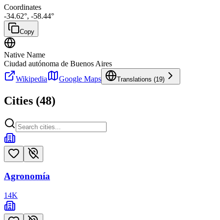
Coordinates
-34.62
°,
-58.44
°
Copy
Native Name
Ciudad autónoma de Buenos Aires
Wikipedia
Google Maps
Translations (
19
)
Cities (
48
)
Agronomía
14
K