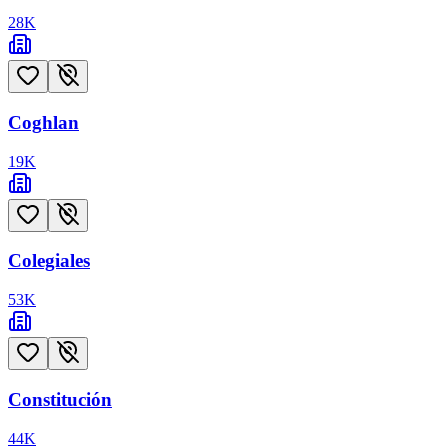
28
K
Coghlan
19
K
Colegiales
53
K
Constitución
44
K