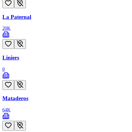
La Paternal
20
K
Liniers
0
Mataderos
64
K