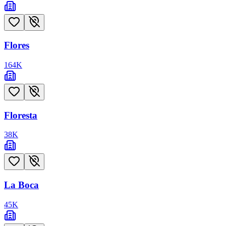
Flores
164
K
Floresta
38
K
La Boca
45
K