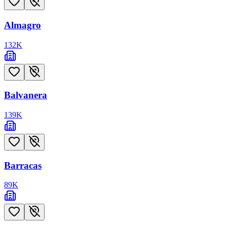
Almagro
132
K
Balvanera
139
K
Barracas
89
K