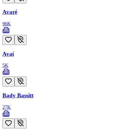
Avaré
96
K
Avaí
5
K
Bady Bassitt
27
K