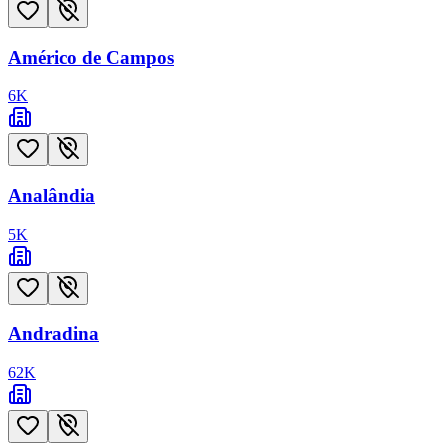
Américo de Campos
6
K
Analândia
5
K
Andradina
62
K