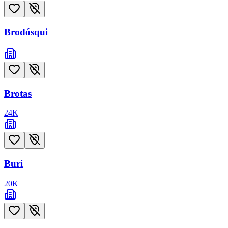
Brodósqui
Brotas
24
K
Buri
20
K