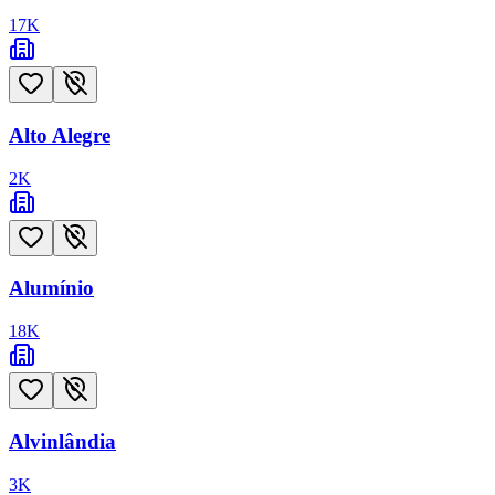
17
K
Alto Alegre
2
K
Alumínio
18
K
Alvinlândia
3
K