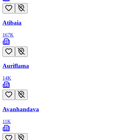
Atibaia
167
K
Auriflama
14
K
Avanhandava
11
K