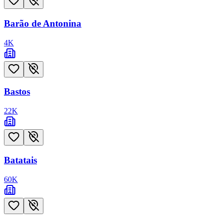
Barão de Antonina
4
K
Bastos
22
K
Batatais
60
K