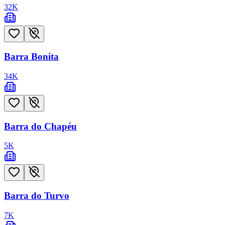
32
K
Barra Bonita
34
K
Barra do Chapéu
5
K
Barra do Turvo
7
K