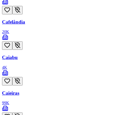
Cafelândia
20
K
Caiabu
4
K
Caieiras
99
K