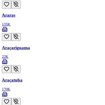
Araras
135
K
Araçariguama
22
K
Araçatuba
170
K