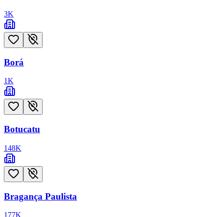
3
K
Borá
1
K
Botucatu
148
K
Bragança Paulista
177
K