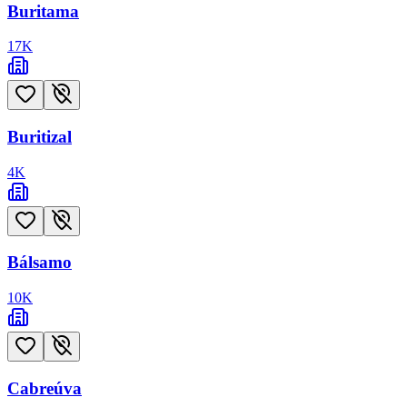
Buritama
17
K
Buritizal
4
K
Bálsamo
10
K
Cabreúva