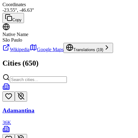
Coordinates
-23.55
°,
-46.63
°
Copy
Native Name
São Paulo
Wikipedia
Google Maps
Translations (
19
)
Cities (
650
)
Adamantina
36
K