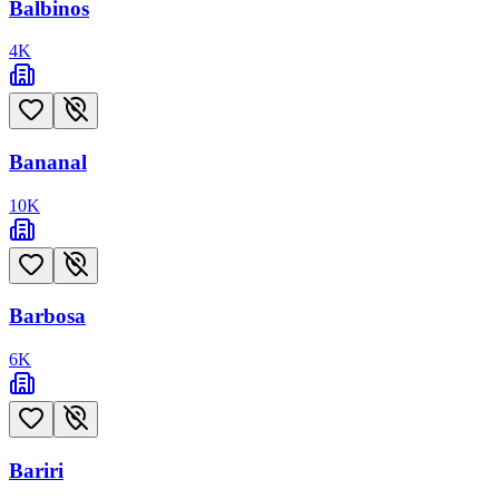
Balbinos
4
K
Bananal
10
K
Barbosa
6
K
Bariri