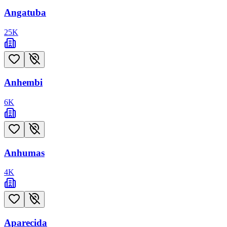
Angatuba
25
K
Anhembi
6
K
Anhumas
4
K
Aparecida