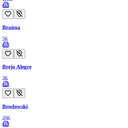
Braúna
5
K
Brejo Alegre
3
K
Brodowski
26
K