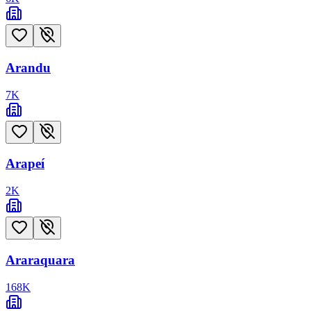
Arandu
7
K
Arapeí
2
K
Araraquara
168
K