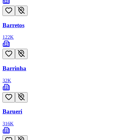
Barretos
122
K
Barrinha
32
K
Barueri
316
K