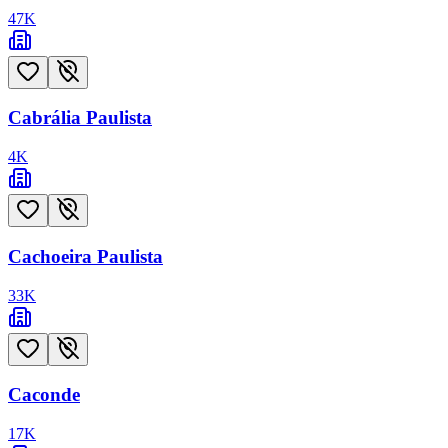
47
K
Cabrália Paulista
4
K
Cachoeira Paulista
33
K
Caconde
17
K