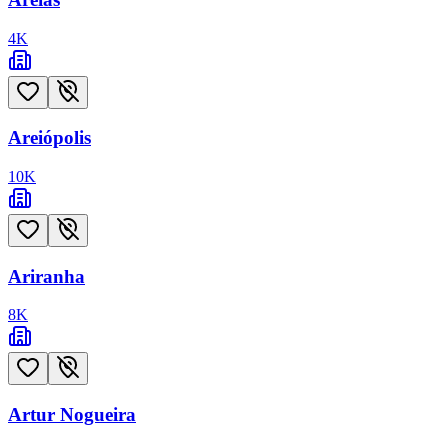
4
K
Areiópolis
10
K
Ariranha
8
K
Artur Nogueira