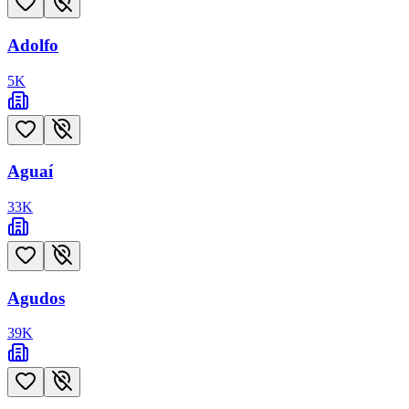
Adolfo
5
K
Aguaí
33
K
Agudos
39
K