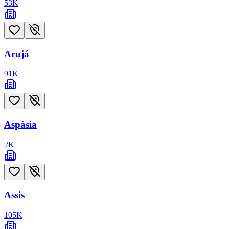
53
K
Arujá
91
K
Aspásia
2
K
Assis
105
K