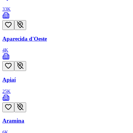
33
K
Aparecida d'Oeste
4
K
Apiaí
25
K
Aramina
6
K