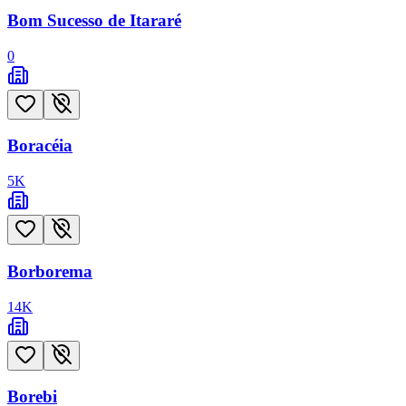
Bom Sucesso de Itararé
0
Boracéia
5
K
Borborema
14
K
Borebi