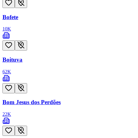
Bofete
10
K
Boituva
62
K
Bom Jesus dos Perdões
22
K