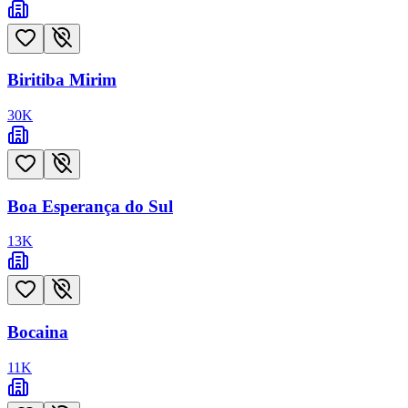
Biritiba Mirim
30
K
Boa Esperança do Sul
13
K
Bocaina
11
K