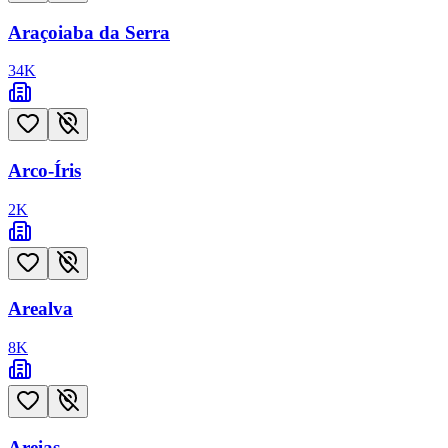
Araçoiaba da Serra
34
K
Arco-Íris
2
K
Arealva
8
K
Areias