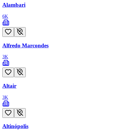
Alambari
6
K
Alfredo Marcondes
3
K
Altair
3
K
Altinópolis