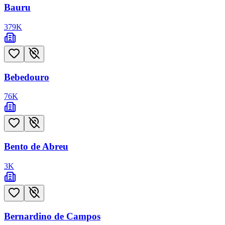
Bauru
379
K
Bebedouro
76
K
Bento de Abreu
3
K
Bernardino de Campos