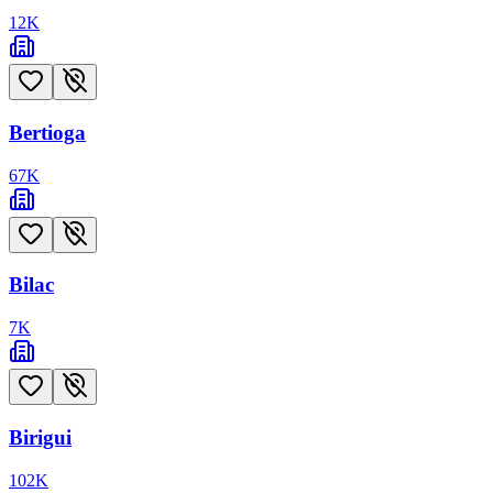
12
K
Bertioga
67
K
Bilac
7
K
Birigui
102
K