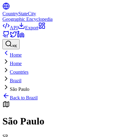
CountryStateCity
Geographic Encyclopedia
API
Export
⌘
K
Home
Home
Countries
Brazil
São Paulo
Back to
Brazil
São Paulo
SP