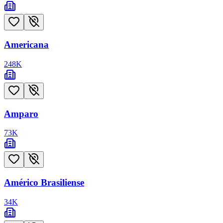
Americana
248
K
Amparo
73
K
Américo Brasiliense
34
K