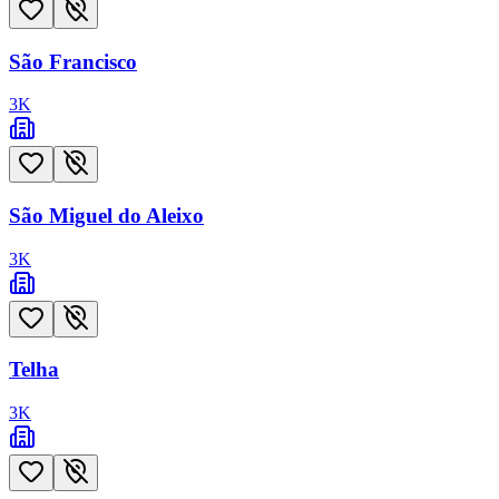
São Francisco
3
K
São Miguel do Aleixo
3
K
Telha
3
K