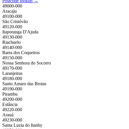
Postcode lookup →
49000-000
Aracaju
49100-000
São Cristóvão
49120-000
Itaporanga D'Ajuda
49130-000
Riachuelo
49140-000
Barra dos Coqueiros
49150-000
Nossa Senhora do Socorro
49170-000
Laranjeiras
49180-000
Santo Amaro das Brotas
49190-000
Pirambu
49200-000
Estância
49220-000
Arauá
49230-000
Santa Luzia do Itanhy