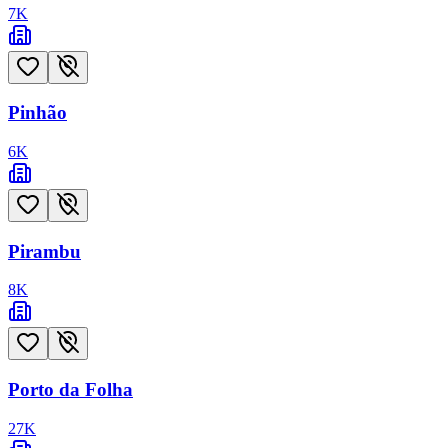
7
K
Pinhão
6
K
Pirambu
8
K
Porto da Folha
27
K