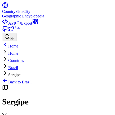
CountryStateCity
Geographic Encyclopedia
API
Export
⌘
K
Home
Home
Countries
Brazil
Sergipe
Back to
Brazil
Sergipe
SE