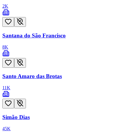
2
K
Santana do São Francisco
8
K
Santo Amaro das Brotas
11
K
Simão Dias
45
K