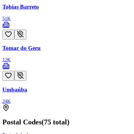
Tobias Barreto
51
K
Tomar do Geru
12
K
Umbaúba
24
K
Postal Codes
(
75
total)