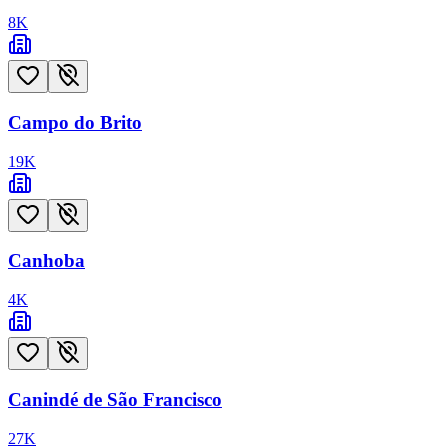
8
K
Campo do Brito
19
K
Canhoba
4
K
Canindé de São Francisco
27
K