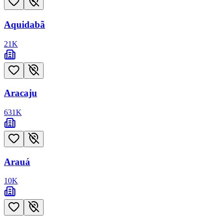
Aquidabã
21
K
Aracaju
631
K
Arauá
10
K