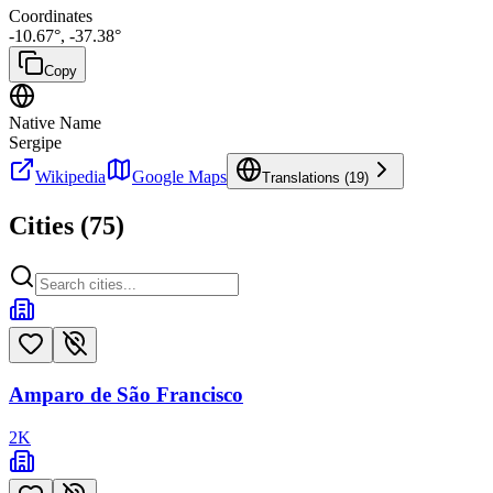
Coordinates
-10.67
°,
-37.38
°
Copy
Native Name
Sergipe
Wikipedia
Google Maps
Translations (
19
)
Cities (
75
)
Amparo de São Francisco
2
K