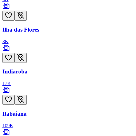
Ilha das Flores
8
K
Indiaroba
17
K
Itabaiana
109
K