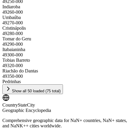
49250-000
Indiaroba
49260-000
Umbaúba
49270-000
Cristinápolis
49280-000
Tomar do Geru
49290-000
Itabaianinha
49300-000
Tobias Barreto
49320-000
Riachão do Dantas
49350-000
Pedrinhas
Show all 50 loaded (75 total)
CountryStateCity
Geographic Encyclopedia
Comprehensive geographic data for
NaN
+ countries,
NaN
+ states,
and
NaNK+
+ cities worldwide.