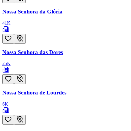
Nossa Senhora da Glória
41
K
Nossa Senhora das Dores
25
K
Nossa Senhora de Lourdes
6
K