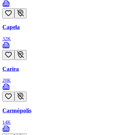
Capela
32
K
Carira
20
K
Carmópolis
14
K