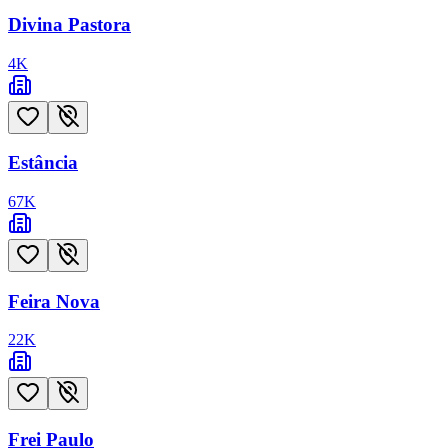
Divina Pastora
4
K
Estância
67
K
Feira Nova
22
K
Frei Paulo