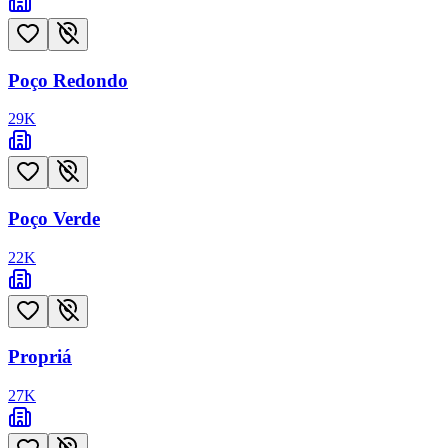
Poço Redondo
29
K
Poço Verde
22
K
Propriá
27
K