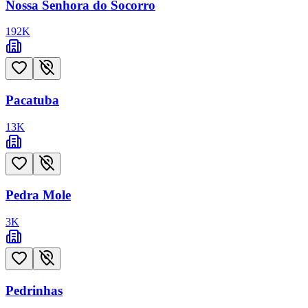
Nossa Senhora do Socorro
192
K
Pacatuba
13
K
Pedra Mole
3
K
Pedrinhas