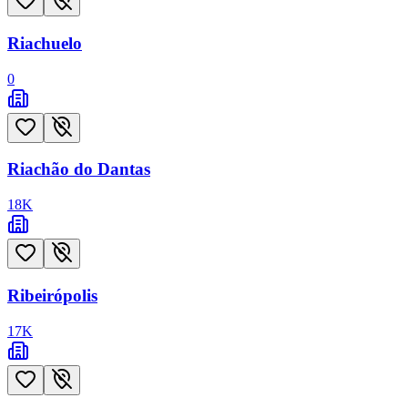
Riachuelo
0
Riachão do Dantas
18
K
Ribeirópolis
17
K