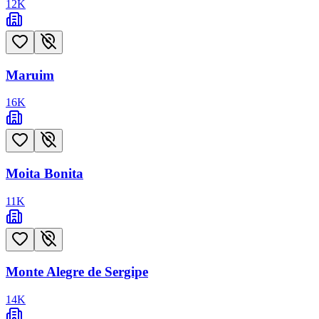
12
K
Maruim
16
K
Moita Bonita
11
K
Monte Alegre de Sergipe
14
K