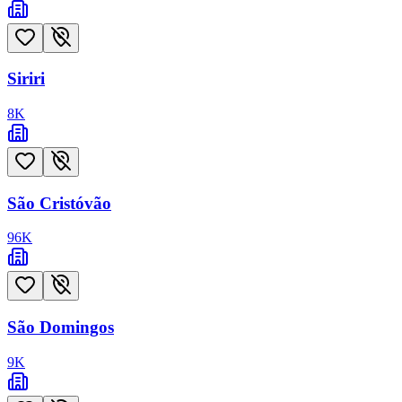
Siriri
8
K
São Cristóvão
96
K
São Domingos
9
K