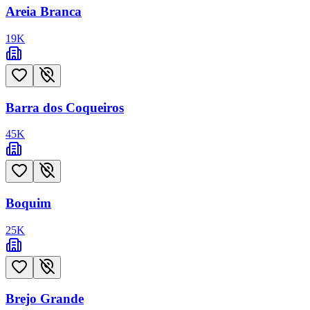
Areia Branca
19
K
Barra dos Coqueiros
45
K
Boquim
25
K
Brejo Grande