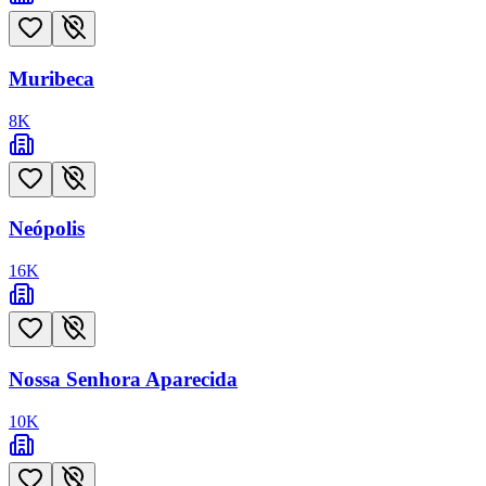
Muribeca
8
K
Neópolis
16
K
Nossa Senhora Aparecida
10
K