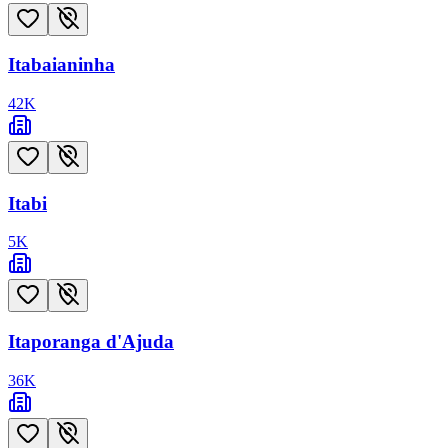
Itabaianinha
42
K
Itabi
5
K
Itaporanga d'Ajuda
36
K