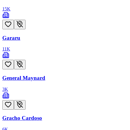
15
K
Gararu
11
K
General Maynard
3
K
Gracho Cardoso
6
K