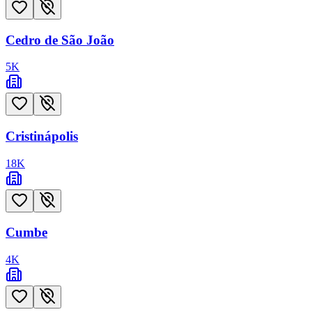
Cedro de São João
5
K
Cristinápolis
18
K
Cumbe
4
K