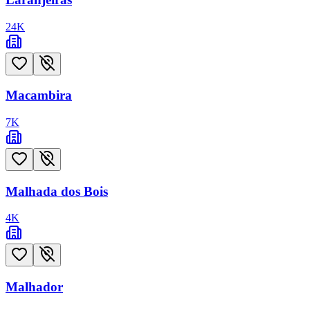
24
K
Macambira
7
K
Malhada dos Bois
4
K
Malhador