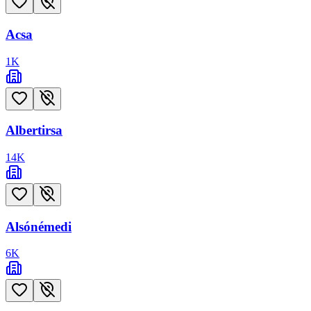
Acsa
1
K
Albertirsa
14
K
Alsónémedi
6
K