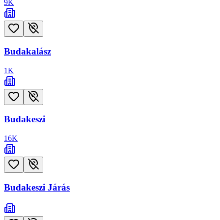
9
K
Budakalász
1
K
Budakeszi
16
K
Budakeszi Járás