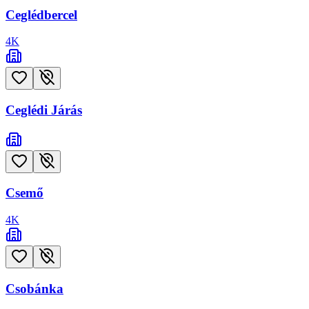
Ceglédbercel
4
K
Ceglédi Járás
Csemő
4
K
Csobánka