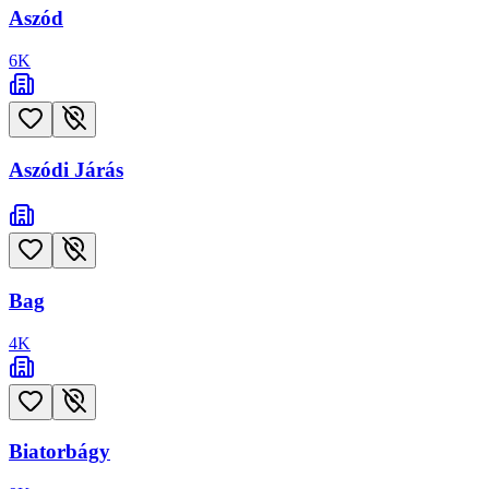
Aszód
6
K
Aszódi Járás
Bag
4
K
Biatorbágy