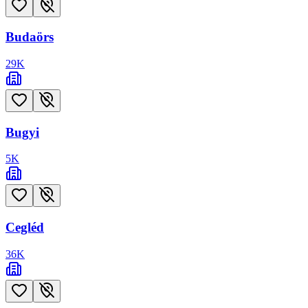
Budaörs
29
K
Bugyi
5
K
Cegléd
36
K