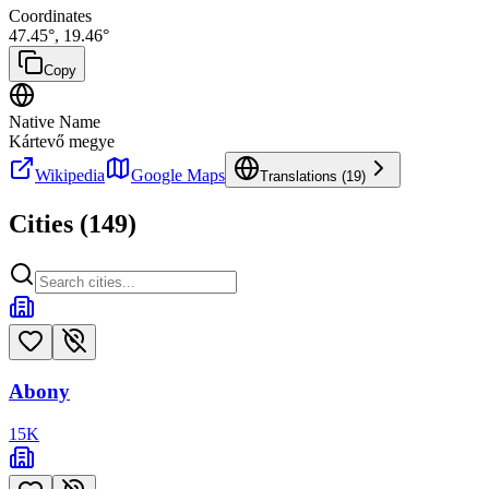
Coordinates
47.45
°,
19.46
°
Copy
Native Name
Kártevő megye
Wikipedia
Google Maps
Translations (
19
)
Cities (
149
)
Abony
15
K