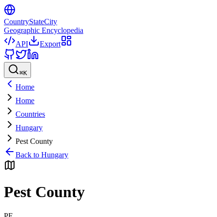
CountryStateCity
Geographic Encyclopedia
API
Export
⌘
K
Home
Home
Countries
Hungary
Pest County
Back to
Hungary
Pest County
PE